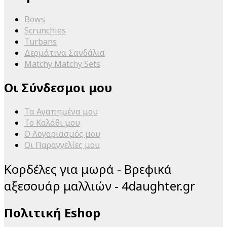
Bows
Scrunchies
Turbans
Δερμάτινα Σανδάλια
Matchy Matchy Sets
Οι Σύνδεσμοι μου
Τα Αγαπημένα μου
Το Καλάθι μου
Ο Λογαριασμός μου
Οι Παραγγελίες μου
Κορδέλες για μωρά - Βρεφικά
αξεσουάρ μαλλιών - 4daughter.gr
Πολιτική Eshop