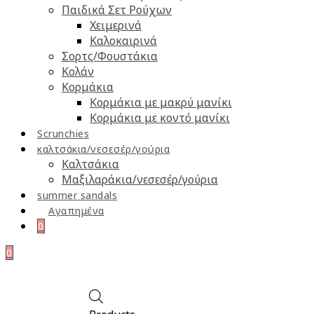
Παιδικά Σετ Ρούχων
Χειμερινά
Καλοκαιρινά
Σορτς/Φουστάκια
Κολάν
Κορμάκια
Κορμάκια με μακρύ μανίκι
Κορμάκια με κοντό μανίκι
Scrunchies
καλτσάκια/νεσεσέρ/γούρια
Καλτσάκια
Μαξιλαράκια/νεσεσέρ/γούρια
summer sandals
Αγαπημένα
0
0