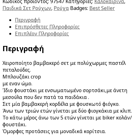
Κωδικός προϊόντος:
97547
Κατηγορίες:
Καλοκαιρινά
,
Παιδικά Σετ Ρούχων
,
Ρούχα
Badges:
Best Seller
Περιγραφή
Επιπρόσθετες Πληροφορίες
Επιπλέον Πληροφορίες
Περιγραφή
Χειροποίητο βαμβακερό σετ με πολύχωρμες παστέλ
πεταλούδες.
Μπλουζάκι crop
με εναν ώμο.
Ίδιο φουστάκι με ενσωματωμένο σορτσάκι,με άνετη
μεσούλα που δεν πατά τα παιδάκια .
Σετ μία βαμβακερή κορδέλα με φουσκωτό φιόγκο.
Άνω των τριών ετών γίνεται με δύο φιογκάκια με κλιπ.
Το κάτω μέρος άνω των 5 ετών γίνεται με biker κολάν/
φουστάκι.
Όμορφες προτάσεις για μοναδικά κορίτσια.