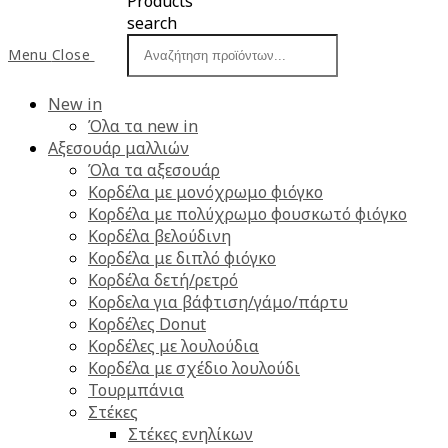
Products
search
Menu
Close
New in
Όλα τα new in
Αξεσουάρ μαλλιών
Όλα τα αξεσουάρ
Κορδέλα με μονόχρωμο φιόγκο
Κορδέλα με πολύχρωμο φουσκωτό φιόγκο
Κορδέλα βελούδινη
Κορδέλα με διπλό φιόγκο
Κορδέλα δετή/ρετρό
Κορδελα για βάφτιση/γάμο/πάρτυ
Κορδέλες Donut
Κορδέλες με λουλούδια
Κορδέλα με σχέδιο λουλούδι
Τουρμπάνια
Στέκες
Στέκες ενηλίκων