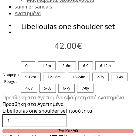
summer sandals
Αγαπημένα
Libelloulas one shoulder set
42.00
€
0m
1-3m
3-6m
6-9
6-12m
Νούμερο
9-12m
12-18m
18-24m
2-3y
3-4y
Ρούχου
4-5y
5-6y
6-7y
7-8y
Προσθήκη στα Αγαπημένα
Αφαίρεση από Αγαπημένα
Προσθήκη στα Αγαπημένα
Libelloulas one shoulder set ποσότητα
Στο Καλάθι