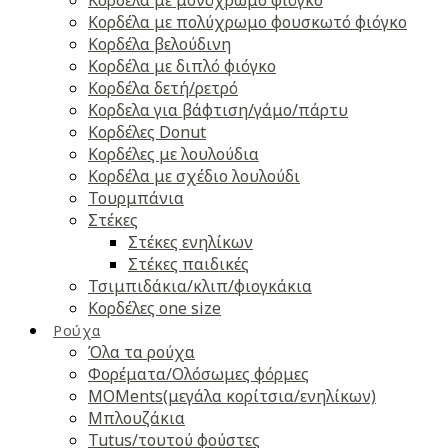
Κορδέλα με πολύχρωμο φουσκωτό φιόγκο
Κορδέλα βελούδινη
Κορδέλα με διπλό φιόγκο
Κορδέλα δετή/ρετρό
Κορδελα για βάφτιση/γάμο/πάρτυ
Κορδέλες Donut
Κορδέλες με λουλούδια
Κορδέλα με σχέδιο λουλούδι
Τουρμπάνια
Στέκες
Στέκες ενηλίκων
Στέκες παιδικές
Τσιμπιδάκια/κλιπ/φιογκάκια
Κορδέλες one size
Ρούχα
Όλα τα ρούχα
Φορέματα/Ολόσωμες φόρμες
MOMents(μεγάλα κορίτσια/ενηλίκων)
Μπλουζάκια
Tutus/τουτού φούστες