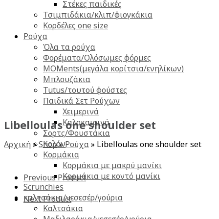
Στέκες παιδικές
Τσιμπιδάκια/κλιπ/φιογκάκια
Κορδέλες one size
Ρούχα
Όλα τα ρούχα
Φορέματα/Ολόσωμες φόρμες
MOMents(μεγάλα κορίτσια/ενηλίκων)
Μπλουζάκια
Tutus/τουτού φούστες
Παιδικά Σετ Ρούχων
Χειμερινά
Καλοκαιρινά
Libelloulas one shoulder set
Σορτς/Φουστάκια
Κολάν
Αρχική
»
Shop
»
Ρούχα
»
Libelloulas one shoulder set
Κορμάκια
Κορμάκια με μακρύ μανίκι
Κορμάκια με κοντό μανίκι
Previous Product
Scrunchies
καλτσάκια/νεσεσέρ/γούρια
Next Product
Καλτσάκια
Μαξιλαράκια/νεσεσέρ/γούρια